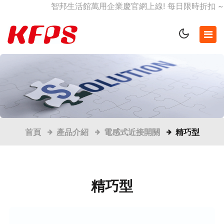
智邦生活館萬用企業慶官網上線! 每日限時折扣 ~~
首頁
產品介紹
電感式近接開關
精巧型
精巧型